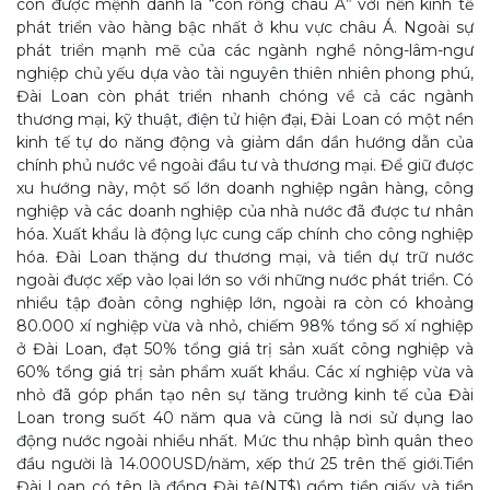
còn được mệnh danh là “con rồng châu Á” với nền kinh tế
phát triển vào hàng bậc nhất ở khu vực châu Á. Ngoài sự
phát triển mạnh mẽ của các ngành nghề nông-lâm-ngư
nghiệp chủ yếu dựa vào tài nguyên thiên nhiên phong phú,
Đài Loan còn phát triển nhanh chóng về cả các ngành
thương mại, kỹ thuật, điện tử hiện đại, Đài Loan có một nền
kinh tế tự do năng động và giảm dần dần hướng dẫn của
chính phủ nước về ngoài đầu tư và thương mại. Để giữ được
xu hướng này, một số lớn doanh nghiệp ngân hàng, công
nghiệp và các doanh nghiệp của nhà nước đã được tư nhân
hóa. Xuất khẩu là động lực cung cấp chính cho công nghiệp
hóa. Đài Loan thặng dư thương mại, và tiền dự trữ nước
ngoài được xếp vào lọai lớn so với những nước phát triển. Có
nhiều tập đoàn công nghiệp lớn, ngoài ra còn có khoảng
80.000 xí nghiệp vừa và nhỏ, chiếm 98% tổng số xí nghiệp
ở Đài Loan, đạt 50% tổng giá trị sản xuất công nghiệp và
60% tổng giá trị sản phẩm xuất khẩu. Các xí nghiệp vừa và
nhỏ đã góp phần tạo nên sự tăng trưởng kinh tế của Đài
Loan trong suốt 40 năm qua và cũng là nơi sử dụng lao
động nước ngoài nhiều nhất. Mức thu nhập bình quân theo
đầu người là 14.000USD/năm, xếp thứ 25 trên thế giới.Tiền
Đài Loan có tên là đồng Đài tệ(NT$) gồm tiền giấy và tiền