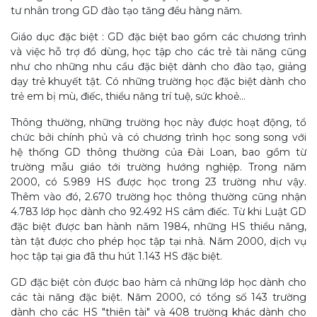
tư nhân trong GD đào tạo tǎng đều hàng nǎm.
Giáo dục đặc biệt : GD đặc biệt bao gồm các chương trình
và việc hỗ trợ đồ dùng, học tập cho các trẻ tài nǎng cũng
như cho những nhu cầu đặc biệt dành cho đào tạo, giảng
dạy trẻ khuyết tật. Có những trường học đặc biệt dành cho
trẻ em bị mù, điếc, thiểu nǎng trí tuệ, sức khoẻ...
Thông thường, những trường học này được hoạt động, tổ
chức bởi chính phủ và có chương trình học song song với
hệ thống GD thông thường của Đài Loan, bao gồm từ
trường mẫu giáo tới trường hướng nghiệp. Trong nǎm
2000, có 5.989 HS được học trong 23 trường như vậy.
Thêm vào đó, 2.670 trường học thông thường cũng nhận
4.783 lớp học dành cho 92.492 HS câm điếc. Từ khi Luật GD
đặc biệt được ban hành nǎm 1984, những HS thiểu nǎng,
tàn tật được cho phép học tập tại nhà. Nǎm 2000, dịch vụ
học tập tại gia đã thu hút 1.143 HS đặc biệt.
GD đặc biệt còn được bao hàm cả những lớp học dành cho
các tài nǎng đặc biệt. Nǎm 2000, có tổng số 143 trường
dành cho các HS "thiên tài" và 408 trường khác dành cho