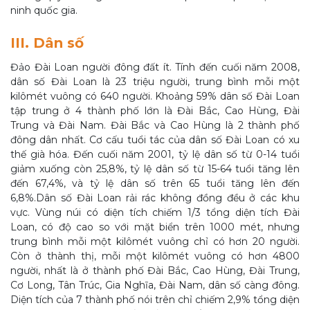
ninh quốc gia.
III. Dân số
Đảo Đài Loan người đông đất ít. Tính đến cuối năm 2008,
dân số Đài Loan là 23 triệu người, trung bình mỗi một
kilômét vuông có 640 người. Khoảng 59% dân số Đài Loan
tập trung ở 4 thành phố lớn là Đài Bắc, Cao Hùng, Đài
Trung và Đài Nam. Đài Bắc và Cao Hùng là 2 thành phố
đông dân nhất. Cơ cấu tuổi tác của dân số Đài Loan có xu
thế già hóa. Đến cuối năm 2001, tỷ lệ dân số từ 0-14 tuổi
giảm xuống còn 25,8%, tỷ lệ dân số từ 15-64 tuổi tăng lên
đến 67,4%, và tỷ lệ dân số trên 65 tuổi tăng lên đến
6,8%.Dân số Đài Loan rải rác không đồng đều ở các khu
vực. Vùng núi có diện tích chiếm 1/3 tổng diện tích Đài
Loan, có độ cao so với mặt biển trên 1000 mét, nhưng
trung bình mỗi một kilômét vuông chỉ có hơn 20 người.
Còn ở thành thị, mỗi một kilômét vuông có hơn 4800
người, nhất là ở thành phố Đài Bắc, Cao Hùng, Đài Trung,
Cơ Long, Tân Trúc, Gia Nghĩa, Đài Nam, dân số càng đông.
Diện tích của 7 thành phố nói trên chỉ chiếm 2,9% tổng diện