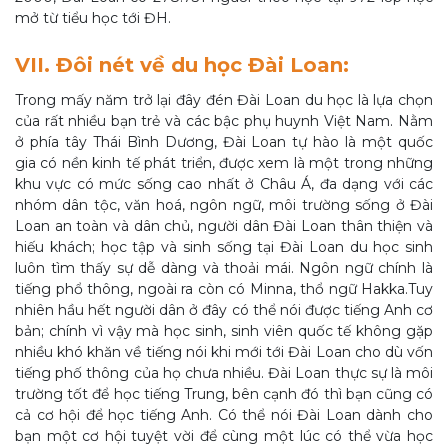
mở từ tiểu học tới ĐH.
VII. Đôi nét về du học Đài Loan:
Trong mấy năm trở lại đây đén Đài Loan du học là lựa chọn
của rất nhiều bạn trẻ và các bậc phụ huynh Việt Nam. Nằm
ở phía tây Thái Bình Dương, Đài Loan tự hào là một quốc
gia có nền kinh tế phát triển, được xem là một trong những
khu vực có mức sống cao nhất ở Châu Á, đa dạng với các
nhóm dân tộc, văn hoá, ngôn ngữ, môi trường sống ở Đài
Loan an toàn và dân chủ, người dân Đài Loan thân thiện và
hiếu khách; học tập và sinh sống tại Đài Loan du học sinh
luôn tìm thấy sự dễ dàng và thoải mái. Ngôn ngữ chính là
tiếng phổ thông, ngoài ra còn có Minna, thổ ngữ Hakka.Tuy
nhiên hầu hết người dân ở đây có thể nói được tiếng Anh cơ
bản; chính vì vậy mà học sinh, sinh viên quốc tế không gặp
nhiều khó khăn về tiếng nói khi mới tới Đài Loan cho dù vốn
tiếng phố thông của họ chưa nhiều. Đài Loan thực sự là môi
trường tốt để học tiếng Trung, bên cạnh đó thì bạn cũng có
cả cơ hội để học tiếng Anh. Có thể nói Đài Loan dành cho
bạn một cơ hội tuyệt vời để cùng một lúc có thể vừa học