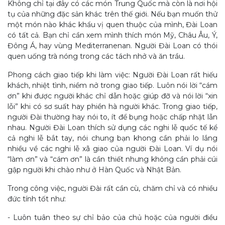
Không chỉ tại đây có các món Trung Quốc mà còn là nơi hội
tụ của những đặc sản khác trên thế giới. Nếu bạn muốn thử
một món nào khác khẩu vị quen thuộc của mình, Đài Loan
có tất cả. Bạn chỉ cần xem mình thích món Mỹ, Châu Âu, Ý,
Đông Á, hay vùng Mediterranenan. Người Đài Loan có thói
quen uống trà nóng trong các tách nhở và ăn trầu.
Phong cách giao tiếp khi làm việc: Người Đài Loan rất hiếu
khách, nhiệt tình, niềm nở trong giao tiếp. Luôn nói lời “cám
ơn” khi được người khác chỉ dẫn hoặc giúp đỡ và nói lời “xin
lỗi” khi có sơ suất hay phiền hà người khác. Trong giao tiếp,
người Đài thường hay nói to, ít để bụng hoặc chấp nhặt lẫn
nhau. Người Đài Loan thích sử dụng các nghi lễ quốc tế kể
cả nghi lễ bắt tay, nói chung bạn khong cần phải lo lắng
nhiều về các nghi lễ xã giao của người Đài Loan. Ví dụ nói
“làm ơn” và “cám ơn” là cần thiết nhưng không cần phải cúi
gập người khi chào như ở Hàn Quốc và Nhật Bản.
Trong công việc, người Đài rất cần cù, chăm chỉ và có nhiều
đức tính tốt như:
- Luôn tuân theo sự chỉ bảo của chủ hoặc của người điều