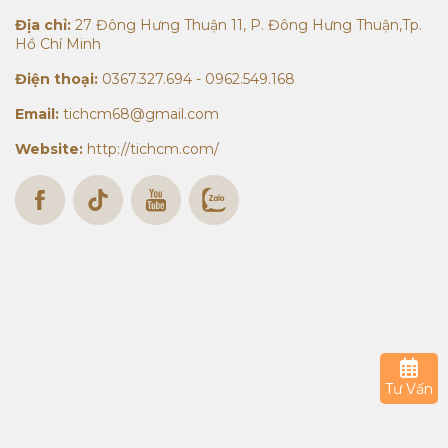
Địa chỉ:
27 Đông Hưng Thuận 11, P. Đông Hưng Thuận,Tp.
Hồ Chí Minh
Điện thoại:
0367.327.694 - 0962.549.168
Email:
tichcm68@gmail.com
Website:
http://tichcm.com/
Tư Vấn