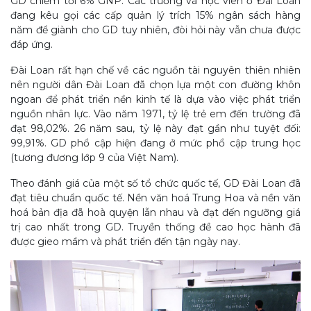
GD chiếm tới 6% GNP. Các trường và học viên ở Đài Loan
đang kêu gọi các cấp quản lý trích 15% ngân sách hàng
năm để giành cho GD tuy nhiên, đòi hỏi này vẫn chưa được
đáp ứng.
Đài Loan rất hạn chế về các nguồn tài nguyên thiên nhiên
nên người dân Đài Loan đã chọn lựa một con đường khôn
ngoan để phát triển nền kinh tế là dựa vào việc phát triển
nguồn nhân lực. Vào năm 1971, tỷ lệ trẻ em đến trường đã
đạt 98,02%. 26 năm sau, tỷ lệ này đạt gần như tuyệt đối:
99,91%. GD phổ cập hiện đang ở mức phổ cập trung học
(tương đương lớp 9 của Việt Nam).
Theo đánh giá của một số tổ chức quốc tế, GD Đài Loan đã
đạt tiêu chuẩn quốc tế. Nền văn hoá Trung Hoa và nền văn
hoá bản địa đã hoà quyện lẫn nhau và đạt đến ngưỡng giá
trị cao nhất trong GD. Truyền thống đề cao học hành đã
được gieo mầm và phát triển đến tận ngày nay.