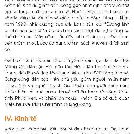
đến tuổi sinh đẻ giảm dần, đóng góp nhất định cho việc hòa
dịu sự tăng trưởng của dân số. Nhưng việc giảm thiểu dân
số dẫn đến vấn đề dân số già hóa và lao động tăng ít. Nên,
năm 1990, nhà đương cục Đài Loan sửa đổi "Cương lĩnh
chính sách dân số", nêu ra chính sách một đôi vợ chồng có
thể đẻ 3 con. Mấy năm gần đây, nhà đương cục Đài Loan
tiến thêm một bước áp dụng chính sách khuyến khích sinh
đẻ.
Đài Loan có nhiều dân tộc, chủ yếu là dân tộc Hán, dân tộc
Mông Cổ, dân tộc Hồi, dân tộc Mèo, dân tộc Cao Sơn v.v.
Trong đó dân số dân tộc Hán chiếm trên 97% tổng dân số.
Cộng đồng dân tộc Hán chủ yếu gồm người miền nam
Phúc Kiến và người Khách Gia. Phần lớn người miền nam
Phúc Kiến có quê quán Thuyền Châu hoặc Chương Châu
tỉnh Phúc Kiến, và phần lớn người Khách Gia có quê quán
Mai Châu và Triều Châu tỉnh Quảng Đông.
IV. Kinh tế
Không chỉ được biết đến bởi vẻ đẹp thiên nhiên, Đài Loan