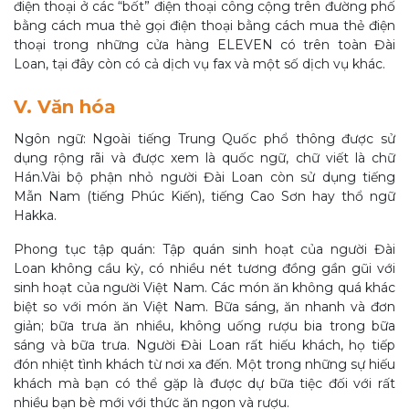
điện thoại ở các “bốt” điện thoại công cộng trên đường phố
bằng cách mua thẻ gọi điện thoại bằng cách mua thẻ điện
thoại trong những cửa hàng ELEVEN có trên toàn Đài
Loan, tại đây còn có cả dịch vụ fax và một số dịch vụ khác.
V. Văn hóa
Ngôn ngữ: Ngoài tiếng Trung Quốc phổ thông được sử
dụng rộng rãi và được xem là quốc ngữ, chữ viết là chữ
Hán.Vài bộ phận nhỏ người Đài Loan còn sử dụng tiếng
Mẫn Nam (tiếng Phúc Kiến), tiếng Cao Sơn hay thổ ngữ
Hakka.
Phong tục tập quán: Tập quán sinh hoạt của người Đài
Loan không cầu kỳ, có nhiều nét tương đồng gần gũi với
sinh hoạt của người Việt Nam. Các món ăn không quá khác
biệt so với món ăn Việt Nam. Bữa sáng, ăn nhanh và đơn
giản; bữa trưa ăn nhiều, không uống rượu bia trong bữa
sáng và bữa trưa. Người Đài Loan rất hiếu khách, họ tiếp
đón nhiệt tình khách từ nơi xa đến. Một trong những sự hiếu
khách mà bạn có thể gặp là được dự bữa tiệc đối với rất
nhiều bạn bè mới với thức ăn ngon và rượu.