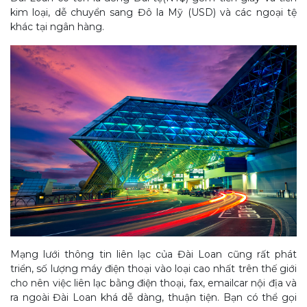
kim loại, dễ chuyển sang Đô la Mỹ (USD) và các ngoại tệ
khác tại ngân hàng.
Mạng lưới thông tin liên lạc của Đài Loan cũng rất phát
triển, số lượng máy điện thoại vào loại cao nhất trên thế giới
cho nên việc liên lạc bằng điện thoại, fax, emailcar nội địa và
ra ngoài Đài Loan khá dễ dàng, thuận tiện. Bạn có thể gọi