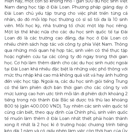
Hiện nay, một con số không nhỏ - gần 500 du học sinh Việt
Nam đang học tập ở Đài Loan. Phương pháp giảng dạy ở
Đài Loan chủ yếu tập trung cho việc phát triển từng cá
nhân, do đó mỗi lớp học thường có sĩ số tối đa là 10 sinh
viên. Mỗi học kỳ, nhà trường tổ chức một lớp học riêng.
Một lợi thế khác nữa cho các du học sinh quốc tế tại Đài
Loan đó là các trường cao đẳng, đại học ở Đài Loan có
nhiều chính sách hợp tác với công ty phía Việt Nam. Thông
qua những mối quan hệ hợp tác, sinh viên có thể thực tập
hoặc nghiên cứu tại các công ty đó ngay trong thời gian
học. Cơ hội làm thêm dành cho các du học sinh nước ngoài
tại Đài Loan khá nhiều đặc biệt là những việc phổ thông với
mức thu nhập khá cao mà không quá vất vả hay ảnh hưởng
đến việc học tập. Ngoài ra, các du học sinh giỏi tiếng Trung
có thể làm phiên dịch bán thời gian cho các công ty với
mức lương cao hơn ước tính mỗi lần đi phiên dịch khoảng 2
tiếng trong nội thành Đài Bắc sẽ được trả thù lao khoảng
800 tệ (gần 400.000 VND). Tuy nhiên các sinh viên quốc tế
cũng cần biết, theo quy định của Chính phủ, sinh viên quốc
tế muốn làm thêm ở Đài Loan nhất thiết phải hoàn thành
xong ít nhất là 2 học kì ở trường hoặc chương trình tiếng
kéo dài 1 năm và có giấy phép làm việc còn thời hạn của Ủy