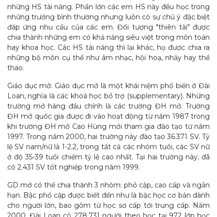
những HS tài nǎng. Phần lớn các em HS này đều học trong
những trường bình thường nhưng luôn có sự chú ý đặc biệt
đáp ứng nhu cầu của các em. Đối tượng "thiên tài" được
chia thành những em có khả nǎng siêu việt trong môn toán
hay khoa học. Các HS tài nǎng thì lại khác, họ được chia ra
những bộ môn cụ thể như âm nhạc, hội hoạ, nhảy hay thể
thao.
Giáo dục mở: Giáo dục mở là một khái niệm phổ biến ở Đài
Loan, nghĩa là các khoá học bổ trợ (supplementary). Những
trường mở hàng đầu chính là các trường ĐH mở. Trường
ĐH mở quốc gia được đi vào hoạt động từ nǎm 1987 trong
khi trường ĐH mở Cao Hùng mới tham gia đào tạo từ nǎm
1997. Trong nǎm 2000, hai trường này đào tạo 36.371 SV. Tỷ
lệ SV nam/nữ là 1-2.2, trong tất cả các nhóm tuổi, các SV nữ
ở độ 35-39 tuổi chiếm tỷ lệ cao nhất. Tại hai trường này, đã
có 2.431 SV tốt nghiệp trong nǎm 1999.
GD mở có thể chia thành 3 nhóm: phổ cập, cao cấp và ngắn
hạn. Bậc phổ cập được biết đến như là bậc học cơ bản dành
cho người lớn, bao gồm từ học sơ cấp tới trung cấp. Nǎm
2000, Đài Loan có 278.731 người theo học tại 972 lớp học