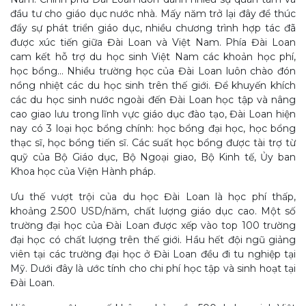
đầu tư cho giáo dục nước nhà. Mấy năm trở lại đây để thúc
đẩy sự phát triển giáo dục, nhiều chương trình hợp tác đã
được xúc tiến giữa Đài Loan và Việt Nam. Phía Đài Loan
cam kết hỗ trợ du học sinh Việt Nam các khoản học phí,
học bổng... Nhiều trường học của Đài Loan luôn chào đón
nồng nhiệt các du học sinh trên thế giới. Để khuyến khích
các du học sinh nước ngoài đến Đài Loan học tập và nâng
cao giao lưu trong lĩnh vực giáo dục đào tạo, Đài Loan hiện
nay có 3 loại học bổng chính: học bổng đại học, học bổng
thạc sĩ, học bổng tiến sĩ. Các suất học bổng được tài trợ từ
quỹ của Bộ Giáo dục, Bộ Ngoại giao, Bộ Kinh tế, Ủy ban
Khoa học của Viện Hành pháp.
Ưu thế vượt trội của du học Đài Loan là học phí thấp,
khoảng 2.500 USD/năm, chất lượng giáo dục cao. Một số
trường đại học của Đài Loan được xếp vào top 100 trường
đại học có chất lượng trên thế giới. Hầu hết đội ngũ giảng
viên tại các trường đại học ở Đài Loan đều đi tu nghiệp tại
Mỹ. Dưới đây là ước tính cho chi phí học tập và sinh hoạt tại
Đài Loan.