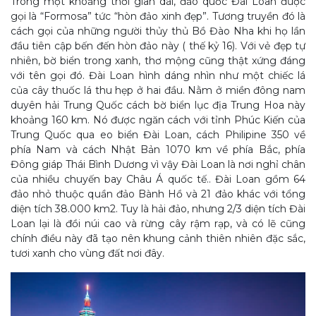
Trong một khoảng thời gian dài, đảo quốc Đài Loan được
gọi là “Formosa” tức “hòn đảo xinh đẹp”. Tương truyền đó là
cách gọi của những người thủy thủ Bồ Đào Nha khi họ lần
đầu tiên cập bến đến hòn đảo này ( thế kỷ 16). Với vẻ đẹp tự
nhiên, bờ biển trong xanh, thơ mộng cũng thật xứng đáng
với tên gọi đó. Đài Loan hình dáng nhìn như một chiếc lá
của cây thuốc lá thu hẹp ở hai đầu. Nằm ở miền đông nam
duyên hải Trung Quốc cách bờ biển lục địa Trung Hoa này
khoảng 160 km. Nó được ngăn cách với tỉnh Phúc Kiến của
Trung Quốc qua eo biển Đài Loan, cách Philipine 350 về
phía Nam và cách Nhật Bản 1070 km về phía Bắc, phía
Đông giáp Thái Bình Dương vì vậy Đài Loan là nơi nghỉ chân
của nhiều chuyến bay Châu Á quốc tế.. Đài Loan gồm 64
đảo nhỏ thuộc quần đảo Bành Hồ và 21 đảo khác với tổng
diện tích 38.000 km2. Tuy là hải đảo, nhưng 2/3 diện tích Đài
Loan lại là đồi núi cao và rừng cây rậm rạp, và có lẽ cũng
chính điều này đã tạo nên khung cảnh thiên nhiên đặc sắc,
tươi xanh cho vùng đất nơi đây.