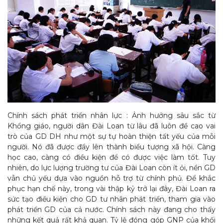
Chính sách phát triển nhân lực : Ảnh hưởng sâu sắc từ
Khổng giáo, người dân Đài Loan từ lâu đã luôn đề cao vai
trò của GD DH như một sự tự hoàn thiện tất yếu của mỗi
người. Nó đã được đẩy lên thành biểu tượng xã hội. Càng
học cao, càng có điều kiện để có được việc làm tốt. Tuy
nhiên, do lực lượng trường tư của Đài Loan còn ít ỏi, nền GD
vẫn chủ yếu dựa vào nguồn hỗ trợ từ chính phủ. Để khắc
phục hạn chế này, trong vài thập kỷ trở lại đây, Đài Loan ra
sức tạo điều kiện cho GD tư nhân phát triển, tham gia vào
phát triển GD của cả nước. Chính sách này đang cho thấy
những kết quả rất khả quan. Tỷ lệ đóng góp GNP của khối