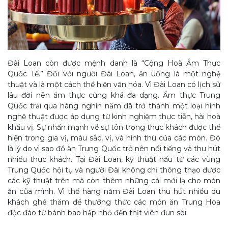
Đài Loan còn được mệnh danh là “Cộng Hoà Ẩm Thực
Quốc Tế.” Đối với người Đài Loan, ăn uống là một nghệ
thuật và là một cách thể hiện văn hóa. Vì Đài Loan có lịch sử
lâu đời nên ẩm thực cũng khá đa dạng. Ẩm thực Trung
Quốc trải qua hàng nghìn năm đã trở thành một loại hình
nghệ thuật được áp dụng từ kinh nghiệm thực tiễn, hài hoà
khẩu vị. Sự nhấn mạnh về sự tôn trọng thực khách được thể
hiện trong gia vị, màu sắc, vị, và hình thù của các món. Đó
là lý do vì sao đồ ăn Trung Quốc trở nên nổi tiếng và thu hút
nhiều thực khách. Tại Đài Loan, kỹ thuật nấu từ các vùng
Trung Quốc hội tụ và người Đài không chỉ thông thạo được
các kỹ thuật trên mà còn thêm những cái mới lạ cho món
ăn của mình. Vì thế hàng năm Đài Loan thu hút nhiều du
khách ghé thăm để thưởng thức các món ăn Trung Hoa
độc đáo từ bánh bao hấp nhỏ đến thịt viên đun sôi.