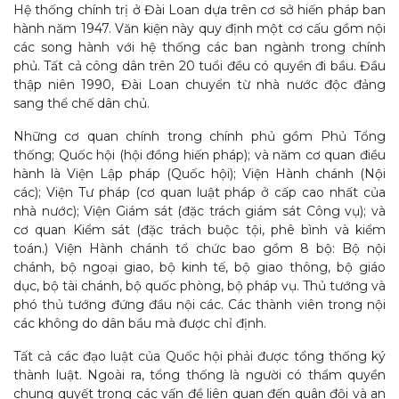
Hệ thống chính trị ở Đài Loan dựa trên cơ sở hiến pháp ban
hành năm 1947. Văn kiện này quy định một cơ cấu gồm nội
các song hành với hệ thống các ban ngành trong chính
phủ. Tất cả công dân trên 20 tuổi đều có quyền đi bầu. Đầu
thập niên 1990, Đài Loan chuyển từ nhà nước độc đảng
sang thể chế dân chủ.
Những cơ quan chính trong chính phủ gồm Phủ Tổng
thống; Quốc hội (hội đồng hiến pháp); và năm cơ quan điều
hành là Viện Lập pháp (Quốc hội); Viện Hành chánh (Nội
các); Viện Tư pháp (cơ quan luật pháp ở cấp cao nhất của
nhà nước); Viện Giám sát (đặc trách giám sát Công vụ); và
cơ quan Kiểm sát (đặc trách buộc tội, phê bình và kiểm
toán.) Viện Hành chánh tổ chức bao gồm 8 bộ: Bộ nội
chánh, bộ ngoại giao, bộ kinh tế, bộ giao thông, bộ giáo
dục, bộ tài chánh, bộ quốc phòng, bộ pháp vụ. Thủ tướng và
phó thủ tướng đứng đầu nội các. Các thành viên trong nội
các không do dân bầu mà được chỉ định.
Tất cả các đạo luật của Quốc hội phải được tổng thống ký
thành luật. Ngoài ra, tổng thống là người có thẩm quyền
chung quyết trong các vấn đề liên quan đến quân đội và an