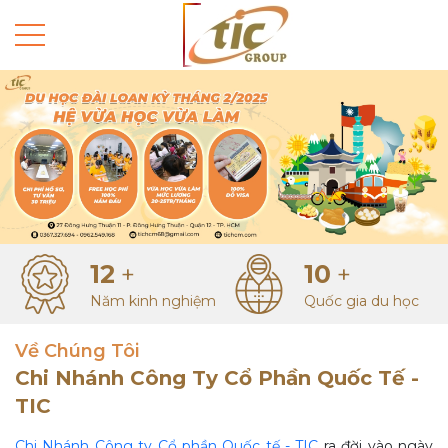
12
10
+
+
Năm kinh nghiệm
Quốc gia du học
Về Chúng Tôi
Chi Nhánh Công Ty Cổ Phần Quốc Tế -
TIC
Chi Nhánh Công ty Cổ phần Quốc tế - TIC
ra đời vào ngày