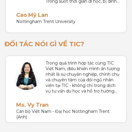
Trong suốt thời gian đi học, bị dính
đợt dịch,thỉnh thoảng chị Trang vẫn
hỏi han mình nên hông thấy cô đơn
Cao Mỹ Lan
tí nào.
Nottingham Trent University
ĐỐI TÁC NÓI GÌ VỀ TIC?
Trong quá trình hợp tác cùng TIC
Việt Nam, điều khiến mình ấn tượng
nhất là sự chuyện nghiệp, chỉnh chu
và chuyên tâm của đội ngũ nhân
viên tại TIC - không chỉ trong dịch
vụ tư vấn du học và hỗ trợ hướng
nghiệp cho học sinh, sinh viên mà
còn đối với đối tác tư vấn giáo dục
Ms. Vy Tran
uy tín trong và ngoài nước. Kính
Cán bộ Việt Nam - Đại học Nottingham Trent
chúc TIC gặt hái nhiều thành công
(Anh)
trong chặng đường sắp tới.