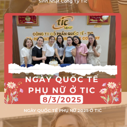
Sinh Nhật Công Ty Tic
Đơn Vị Tư Vấn Du Học Uy Tín
TP.HCM: Hỗ Trợ Tối Đa Từ Chọn
Trường Đến Hồ Sơ Visa
THÔNG BÁO LỊCH NGHỈ LỄ GIỔ TỔ
HÙNG VƯƠNG 2025
MÙA LÁ ĐỎ MOMIJI
NGÀY QUỐC TẾ PHỤ NỮ 2025 Ở TIC
Chourei - Bước Khởi Đầu Của Một