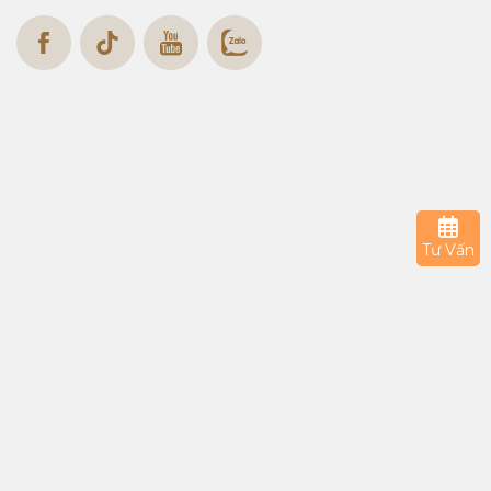
CHIÊU SINH KHÓA HỌC TIẾNG
HOA 17/03
Du học sinh Đài Loan kì tháng
02/2025
Tư Vấn
Học tiếng Hàn - Cơ hội vàng tiến ra
thế giới
Chinh phục Hoa Ngữ - Khóa học