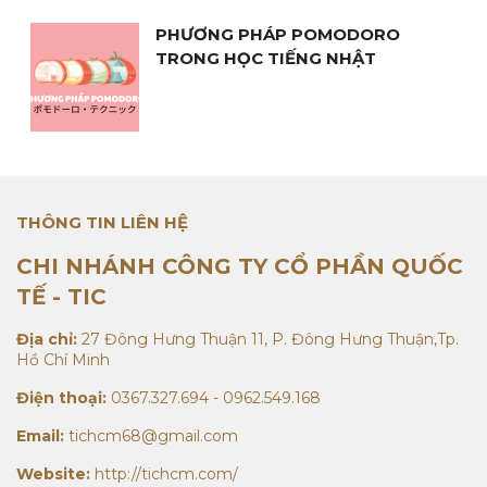
PHƯƠNG PHÁP POMODORO
TRONG HỌC TIẾNG NHẬT
BẢNG CHỮ CỨNG KATAKANA
THÔNG TIN LIÊN HỆ
CHI NHÁNH CÔNG TY CỔ PHẦN QUỐC
TẾ - TIC
BẢNG CHỮ MỀM HIRAGANA
Địa chỉ:
27 Đông Hưng Thuận 11, P. Đông Hưng Thuận,Tp.
Hồ Chí Minh
Điện thoại:
0367.327.694 - 0962.549.168
QUY TẮC 5S CỦA DOANH NGHIỆP
Email:
tichcm68@gmail.com
NHẬT BẢN
Website:
http://tichcm.com/