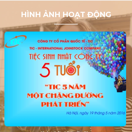
HÌNH ẢNH HOẠT ĐỘNG
KÌ THI JLPT THÁNG 07/2025
Điều Kiện để được định Cư Tại Nhật
Bản đối Với Du Học Sinh
Góc giải đáp: Có nên đi du học Đài
Loan vừa học vừa làm không?