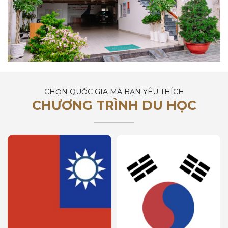
CHỌN QUỐC GIA MÀ BẠN YÊU THÍCH
CHƯƠNG TRÌNH DU HỌC