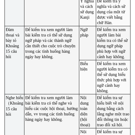
Ý nghĩa
Để kiểm tra ý
và cách
nghĩa và cách sử
sử dụng
dụng của một từ
Kanji
được viết bằng
chữ Hán.
Đàm
Để kiểm tra xem người làm
Ngữ
Để kiểm tra xem
thoại và
bài kiểm tra có thể sử dụng
pháp
người làm bài
bày tỏ
ngữ pháp và các thành ngữ
kiểm tra có thể sử
Khoảng
cần thiết cho cuộc trò chuyện
dụng ngữ pháp
15 câu
trong các tình huống hàng
phù hợp với ngữ
hỏi
ngày hay không.
cảnh hay không.
Biểu
Để kiểm tra xem
hiện
người kiểm tra có
thể sử dụng biểu
thức phù hợp với
ngữ cảnh hay
không.
Nghe hiểu
Để kiểm tra xem người làm
Nội
Để kiểm tra sự
（
Khoảng
bài kiểm tra có thể nghe và
dung
hiểu biết về nội
hiểu các cuộc hội thoại, hướng
toàn
dung bằng cách
15 câu
dẫn, vv trong các tình huống
diện
lắng nghe một trao
hỏi
hàng ngày hay không.
(hội
đổi thông tin hoặc
thoại)
trao đổi xã hội.
Nội
Để kiểm tra sự