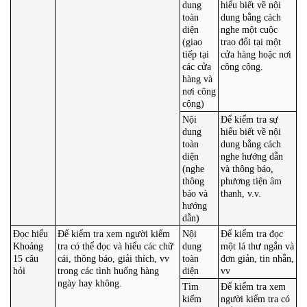
dung
hiểu biết về nội
toàn
dung bằng cách
diện
nghe một cuộc
(giao
trao đổi tại một
tiếp tại
cửa hàng hoặc nơi
các cửa
công cộng.
hàng và
nơi công
cộng)
Nội
Để kiểm tra sự
dung
hiểu biết về nội
toàn
dung bằng cách
diện
nghe hướng dẫn
(nghe
và thông báo,
thông
phương tiện âm
báo và
thanh, v.v.
hướng
dẫn)
Đọc hiểu
Để kiểm tra xem người kiểm
Nội
Để kiểm tra đọc
Khoảng
tra có thể đọc và hiểu các chữ
dung
một lá thư ngắn và
15 câu
cái, thông báo, giải thích, vv
toàn
đơn giản, tin nhắn,
hỏi
trong các tình huống hàng
diện
vv
ngày hay không.
Tìm
Để kiểm tra xem
kiếm
người kiểm tra có