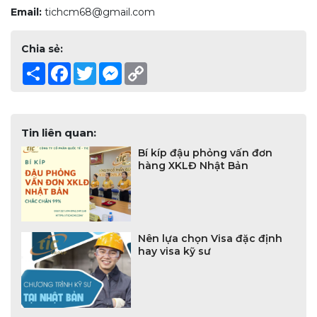
Email:
tichcm68@gmail.com
Chia sẻ:
Share
Facebook
Twitter
Messenger
Copy
Link
Tin liên quan:
Bí kíp đậu phỏng vấn đơn
hàng XKLĐ Nhật Bản
Nên lựa chọn Visa đặc định
hay visa kỹ sư