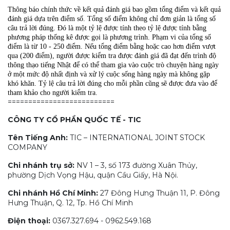
Thông báo chính thức về kết quả đánh giá bao gồm tổng điểm và kết quả
đánh giá dựa trên điểm số. Tổng số điểm không chỉ đơn giản là tổng số
câu trả lời đúng. Đó là một tỷ lệ được tính theo tỷ lệ được tính bằng
phương pháp thống kê được gọi là phương trình. Phạm vi của tổng số
điểm là từ 10 - 250 điểm. Nếu tổng điểm bằng hoặc cao hơn điểm vượt
qua (200 điểm), người được kiểm tra được đánh giá đã đạt đến trình độ
thông thạo tiếng Nhật để có thể tham gia vào cuộc trò chuyện hàng ngày
ở một mức độ nhất định và xử lý cuộc sống hàng ngày mà không gặp
khó khăn. Tỷ lệ câu trả lời đúng cho mỗi phần cũng sẽ được đưa vào để
tham khảo cho người kiểm tra.
==========================
CÔNG TY CỔ PHẦN QUỐC TẾ - TIC
Tên Tiếng Anh:
TIC – INTERNATIONAL JOINT STOCK
COMPANY
Chi nhánh trụ sở:
NV 1 – 3, số 173 đường Xuân Thủy,
phường Dịch Vọng Hậu, quận Cầu Giấy, Hà Nội.
Chi nhánh Hồ Chí Minh:
27 Đông Hưng Thuận 11, P. Đông
Hưng Thuận, Q. 12, Tp. Hồ Chí Minh
Điện thoại:
0367.327.694 - 0962.549.168