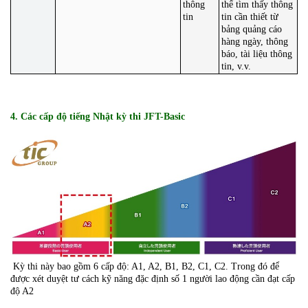
thông
thể tìm thấy thông
tin
tin cần thiết từ
bảng quảng cáo
hàng ngày, thông
báo, tài liệu thông
tin, v.v.
4. Các cấp độ tiếng Nhật kỳ thi JFT-Basic
Kỳ thi này bao gồm 6 cấp độ: A1, A2, B1, B2, C1, C2. Trong đó để
được xét duyệt tư cách kỹ năng đặc định số 1 người lao động cần đạt cấp
độ A2