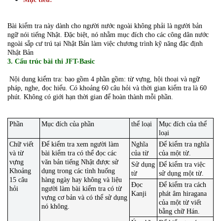
Bài kiểm tra này dành cho người nước ngoài không phải là người bản
ngữ nói tiếng Nhật. Đặc biệt, nó nhằm mục đích cho các công dân nước
ngoài sắp cư trú tại Nhật Bản làm việc chương trình kỹ năng đặc định
Nhật Bản
3. Cấu trúc bài thi JFT-Basic
Nội dung kiểm tra: bao gồm 4 phần gồm: từ vựng, hội thoại và ngữ
pháp, nghe, đọc hiểu. Có khoảng 60 câu hỏi và thời gian kiểm tra là 60
phút. Không có giới hạn thời gian để hoàn thành mỗi phần.
Phần
Mục đích của phần
thể loại
Mục đích của thể
loại
Chữ viết
Để kiểm tra xem người làm
Nghĩa
Để kiểm tra nghĩa
và từ
bài kiểm tra có thể đọc các
của từ
của một từ.
vựng
văn bản tiếng Nhật được sử
Sử dụng
Để kiểm tra việc
Khoảng
dụng trong các tình huống
từ
sử dụng một từ.
15 câu
hàng ngày hay không và liệu
Đọc
Để kiểm tra cách
hỏi
người làm bài kiểm tra có từ
Kanji
phát âm hiragana
vựng cơ bản và có thể sử dụng
của một từ viết
nó không.
bằng chữ Hán.