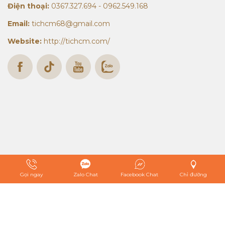
Điện thoại:
0367.327.694 - 0962.549.168
Email:
tichcm68@gmail.com
Website:
http://tichcm.com/
Gọi ngay
Zalo Chat
Facebook Chat
Chỉ đường