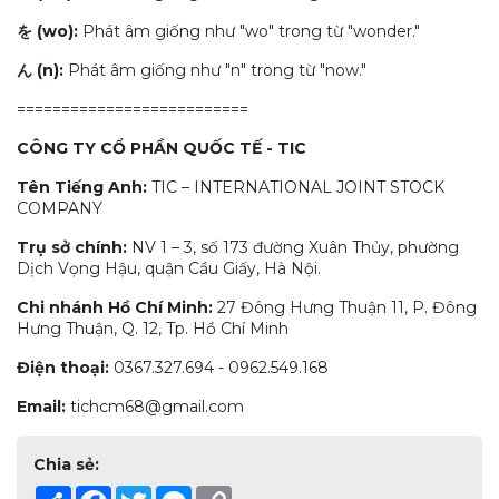
を (wo):
Phát âm giống như "wo" trong từ "wonder."
ん (n):
Phát âm giống như "n" trong từ "now."
==========================
CÔNG TY CỔ PHẦN QUỐC TẾ - TIC
Tên Tiếng Anh:
TIC – INTERNATIONAL JOINT STOCK
COMPANY
Trụ sở chính:
NV 1 – 3, số 173 đường Xuân Thủy, phường
Dịch Vọng Hậu, quận Cầu Giấy, Hà Nội.
Chi nhánh Hồ Chí Minh:
27 Đông Hưng Thuận 11, P. Đông
Hưng Thuận, Q. 12, Tp. Hồ Chí Minh
Điện thoại:
0367.327.694 - 0962.549.168
Email:
tichcm68@gmail.com
Chia sẻ:
Share
Facebook
Twitter
Messenger
Copy