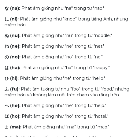
な (na):
Phát âm giống như "na" trong từ "nap."
に (ni):
Phát âm giống như "knee" trong tiếng Anh, nhưng
mềm hơn.
ぬ (nu):
Phát âm giống như "nu" trong từ "noodle."
ね (ne):
Phát âm giống như "ne" trong từ "net."
の (no):
Phát âm giống như "no" trong từ "no."
は (ha):
Phát âm giống như "ha" trong từ "happy."
ひ (hi):
Phát âm giống như "he" trong từ "hello."
ふ (fu):
Phát âm tương tự như "foo" trong từ "food," nhưng
mềm hơn và không làm môi trên chạm vào răng trên.
へ (he):
Phát âm giống như "he" trong từ "help."
ほ (ho):
Phát âm giống như "ho" trong từ "hotel."
ま (ma):
Phát âm giống như "ma" trong từ "map."