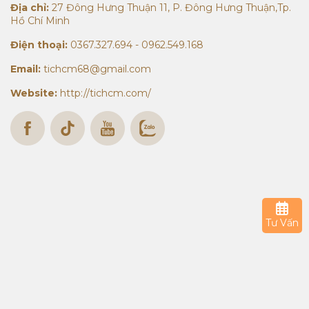
Địa chỉ:
27 Đông Hưng Thuận 11, P. Đông Hưng Thuận,Tp.
Hồ Chí Minh
Điện thoại:
0367.327.694 - 0962.549.168
Email:
tichcm68@gmail.com
Website:
http://tichcm.com/
Tư Vấn