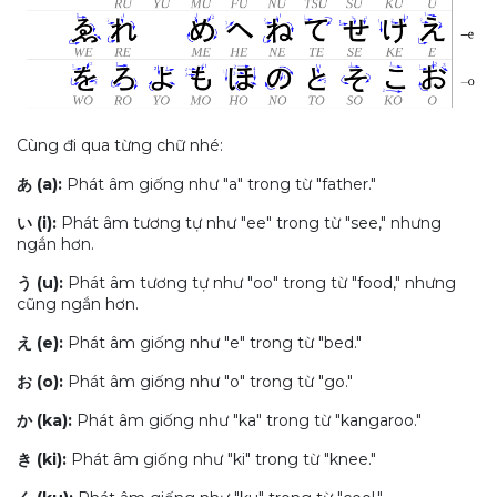
Cùng đi qua từng chữ nhé:
あ (a):
Phát âm giống như "a" trong từ "father."
い (i):
Phát âm tương tự như "ee" trong từ "see," nhưng
ngắn hơn.
う (u):
Phát âm tương tự như "oo" trong từ "food," nhưng
cũng ngắn hơn.
え (e):
Phát âm giống như "e" trong từ "bed."
お (o):
Phát âm giống như "o" trong từ "go."
か (ka):
Phát âm giống như "ka" trong từ "kangaroo."
き (ki):
Phát âm giống như "ki" trong từ "knee."