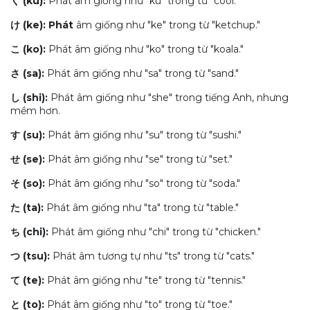
く (ku):
Phát âm giống như "ku" trong từ "cool."
け (ke): Phát
âm giống như "ke" trong từ "ketchup."
こ (ko):
Phát âm giống như "ko" trong từ "koala."
さ (sa):
Phát âm giống như "sa" trong từ "sand."
し (shi):
Phát âm giống như "she" trong tiếng Anh, nhưng
mềm hơn.
す (su):
Phát âm giống như "su" trong từ "sushi."
せ (se):
Phát âm giống như "se" trong từ "set."
そ (so):
Phát âm giống như "so" trong từ "soda."
た (ta):
Phát âm giống như "ta" trong từ "table."
ち (chi):
Phát âm giống như "chi" trong từ "chicken."
つ (tsu):
Phát âm tương tự như "ts" trong từ "cats."
て (te):
Phát âm giống như "te" trong từ "tennis."
と (to):
Phát âm giống như "to" trong từ "toe."