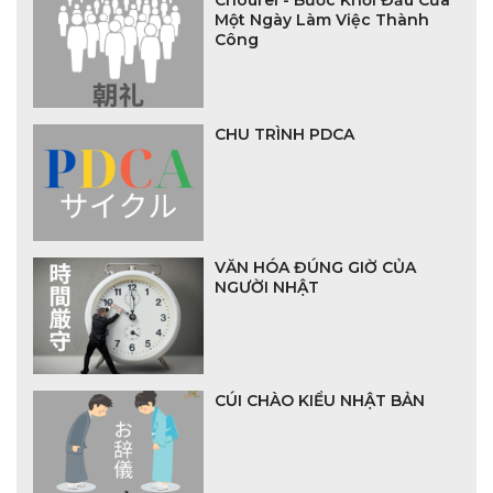
Chourei - Bước Khởi Đầu Của
Một Ngày Làm Việc Thành
Công
CHU TRÌNH PDCA
VĂN HÓA ĐÚNG GIỜ CỦA
NGƯỜI NHẬT
CÚI CHÀO KIỂU NHẬT BẢN