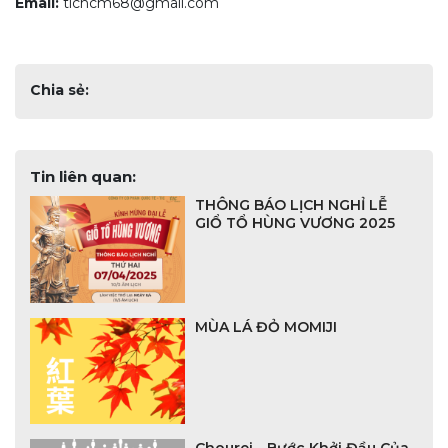
Email:
tichcm68@gmail.com
Chia sẻ:
Tin liên quan:
THÔNG BÁO LỊCH NGHỈ LỄ
GIỔ TỔ HÙNG VƯƠNG 2025
MÙA LÁ ĐỎ MOMIJI